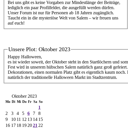
Bei uns gibt es keine Vorgaben zur Mindestlänge der Beiträge,
lediglich ein paar Profilfelder, die ausgefüllt werden dürfen.
Unser Forum ist nur für Personen ab 18 Jahren zugänglich.
Taucht ein in die mysteriöse Welt von Salem – wir freuen uns
auf euch!
Unsere Plot: Oktober 2023
Happy Halloween,
es ist wieder soweit, der Oktober steht in den Startlöchern und so
Fest wird in unserem hübschen Salem natürlich ganz groß gefeiert.
Dekorationen, einen normalen Platz gibt es eigentlich kaum noch.
natürlich der traditionelle Halloween Markt im Stadtzentrum.
Oktober 2023
Mo
Di
Mi
Do
Fr
Sa
So
1
2
3
4
5
6
7
8
9
10
11
12
13
14
15
16
17
18
19
20
21
22