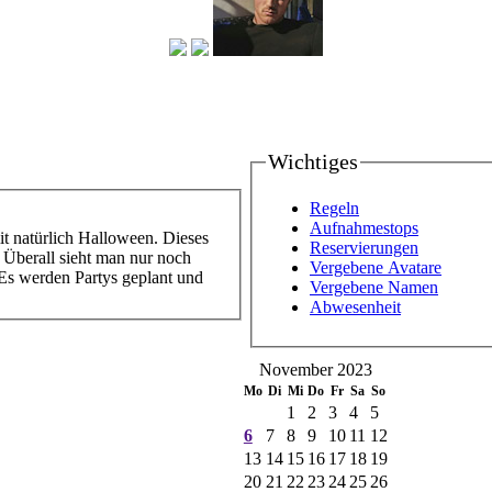
Wichtiges
Regeln
Aufnahmestops
mit natürlich Halloween. Dieses
Reservierungen
 Überall sieht man nur noch
Vergebene Avatare
 Es werden Partys geplant und
Vergebene Namen
Abwesenheit
November 2023
Mo
Di
Mi
Do
Fr
Sa
So
1
2
3
4
5
6
7
8
9
10
11
12
13
14
15
16
17
18
19
20
21
22
23
24
25
26